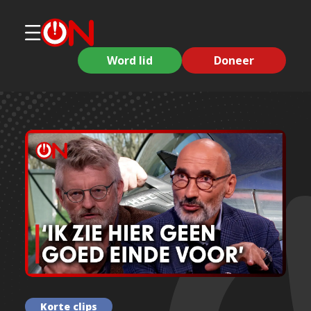
Word lid
Doneer
Korte clips