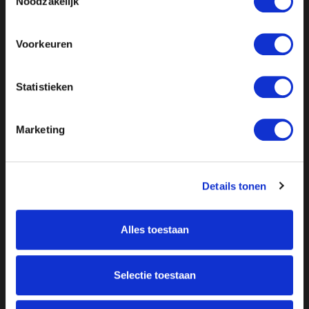
Noodzakelijk
Voorkeuren
Statistieken
Marketing
Details tonen
Alles toestaan
Over ON!
Selectie toestaan
Onze missie
Steunbetuigingen
Word lid
Vacatures