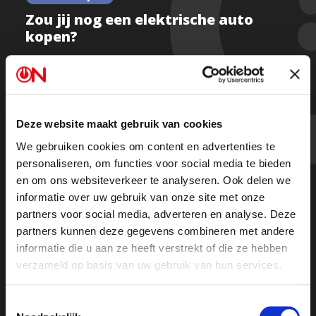
Zou jij nog een elektrische auto
kopen?
Kijk deel 1
Deze website maakt gebruik van cookies
We gebruiken cookies om content en advertenties te
Kijk deel 2
personaliseren, om functies voor social media te bieden
en om ons websiteverkeer te analyseren. Ook delen we
Of luister de uitzending terug op Spotify
informatie over uw gebruik van onze site met onze
partners voor social media, adverteren en analyse. Deze
partners kunnen deze gegevens combineren met andere
informatie die u aan ze heeft verstrekt of die ze hebben
verzameld op basis van uw gebruik van hun services.
Toestemmingsselectie